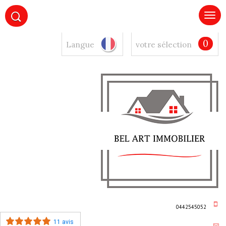
0
Langue
votre sélection
0442545052
11 avis