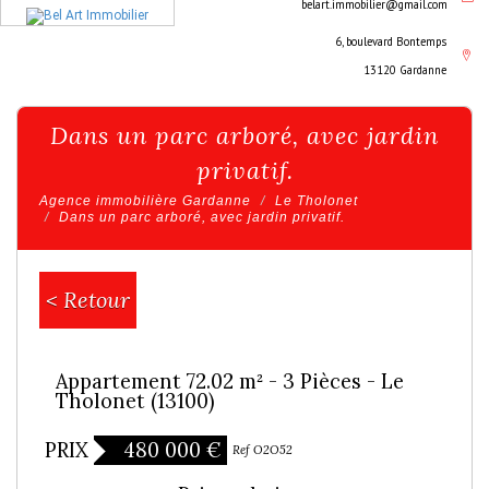
belart.immobilier@gmail.com
6, boulevard Bontemps
13120 Gardanne
Dans un parc arboré, avec jardin
privatif.
Agence immobilière Gardanne
Le Tholonet
Dans un parc arboré, avec jardin privatif.
< Retour
Appartement 72.02 m² - 3 Pièces - Le
Tholonet (13100)
PRIX
480 000
€
Exclusivité
Ref O2O52