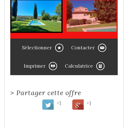
Sélectionner
Contacter
Imprimer
Calculatrice
>
Partager cette offre
+1
+1