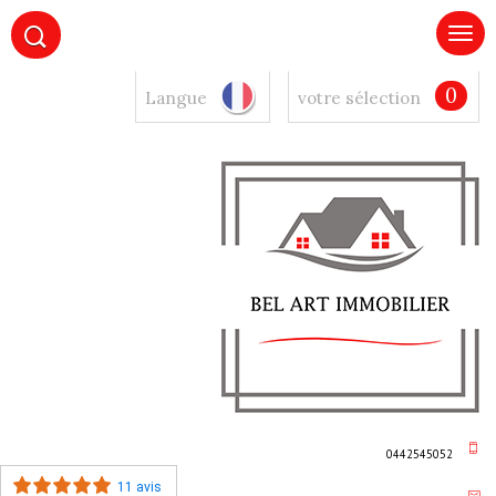
0
Langue
votre sélection
0442545052
11 avis