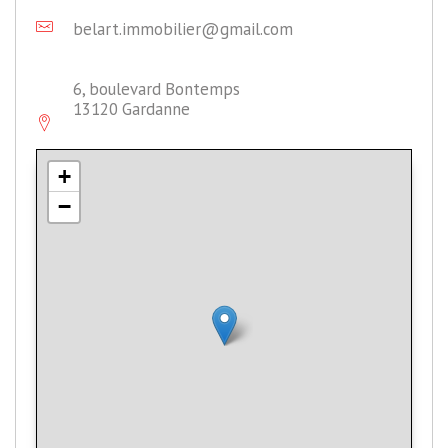
belart.immobilier@gmail.com
6, boulevard Bontemps
13120 Gardanne
+
−