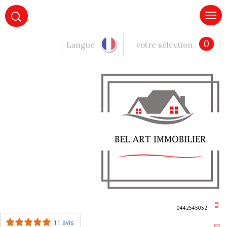
0
Langue
votre sélection
0442545052
11 avis