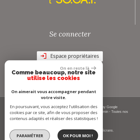
Se connecter
Espace propriétaires
On en reste là
Comme beaucoup, notre site
utilise les cookies
On aimerait vous accompagner pendant
votre visite.
En poursuivant, vous acceptez l'utilisation des
© 2026 | Tous droits réservés | Traduction powered by Google
cookies par ce site, afin de vous proposer des
Plan du site
-
Mentions légales
-
Nos honoraires
-
Liens
-
Admin
-
Toutes nos
annonces
-
Politique RGPD
contenus adaptés et réaliser des statistiques !
Site internet compatible multi-supports,
un seul site adaptable à tous les types d'écrans.
PARAMÉTRER
OK POUR MOI !