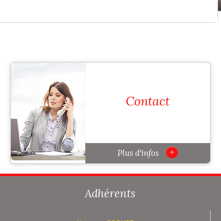
Contact
Pour toutes informations,
contactez nous. Il vous suffit de
compléter ce for...
+
Plus d'infos
Adhérents