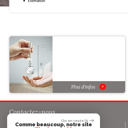
Estimation
+
Plus d'infos
Contactez-nous
On en reste là
Comme beaucoup, notre site
0442545052