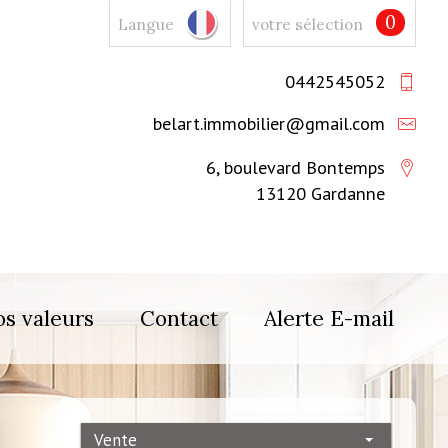
0
Langue
votre sélection
0442545052
belart.immobilier@gmail.com
6, boulevard Bontemps
13120 Gardanne
s valeurs
Contact
Alerte E-mail
Vente