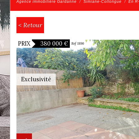
Agence immobilière Gardanne
Simiane-Collongue
En R
< Retour
PRIX
380 000
€
Ref 1896
Exclusivité