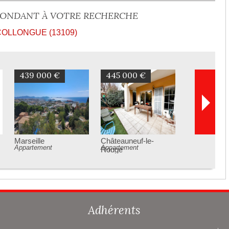
PONDANT À VOTRE RECHERCHE
COLLONGUE (13109)
439 000 €
445 000 €
Marseille
Châteauneuf-le-
Appartement
Appartement
Rouge
Adhérents