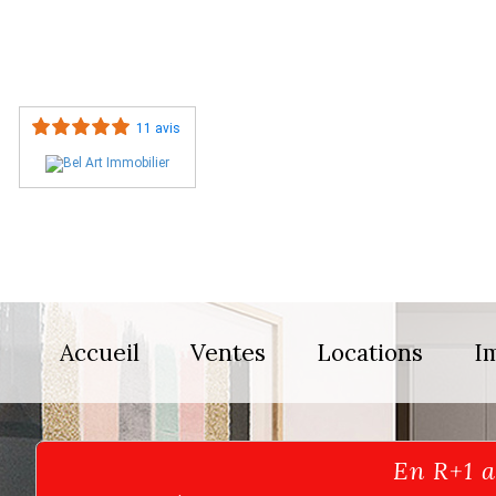
11 avis
Accueil
Ventes
Locations
I
En R+1 