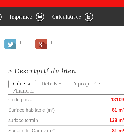
Imprimer
Calculatrice
+1
+1
>
Descriptif du bien
Général
Détails +
Copropriété
Financier
Code postal
13109
Surface habitable (m²)
81 m²
surface terrain
138 m²
Surface loi Carrez (m²)
81 m²