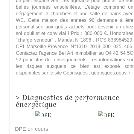
un petit espace vert, très agréable pour profiter de nos
belles journées ensoleillées. L'étage comprend un
dégagement, 3 chambres et une salle de bains avec
WC. Cette maison des années 90 demande à être
personalisée aux goûts actuels pour devenir un chez
soi douillet et convivial ! Prix : 380 000 €. Honoraires
"charge vendeur" . Mandat N°1896 . RCS 833984529.
CPI Marseille-Provence N°1310 2018 000 025 466.
Contactez l'agence Bel Art Immobilier au O4 42 54 5O
52 pour plus de renseignements. Les informations sur
les risques auxquels ce bien est exposé sont
disponibles sur le site Géorisques : georisques.gouv.fr
>
Diagnostics de performance
énergétique
DPE en cours