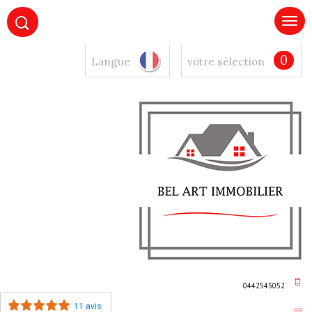
0
Langue
votre sélection
0442545052
11 avis