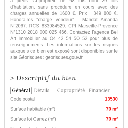
à pieds. Copropriété de 68 lots dont 29 lots
d'habitation, sans procédure en cours avec des
charges annuelles de 1600 €. Prix : 349 800 €.
Honoraires "charge vendeur" . Mandat Amanda
N°2067. RCS 833984529. CPI Marseille-Provence
N°1310 2018 000 025 466. Contactez l'agence Bel
Art Immobilier au O4 42 54 5O 52 pour plus de
renseignements. Les informations sur les risques
auxquels ce bien est exposé sont disponibles sur le
site Géorisques : georisques.gouv.fr
>
Descriptif du bien
Général
Détails +
Copropriété
Financier
Code postal
13530
Surface habitable (m²)
70 m²
Surface loi Carrez (m²)
70 m²