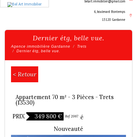
belart.immobilier@gmail.com
6, boulevard Bontemps
13120 Gardanne
Dernier étg, belle vue.
Agence immobilière Gardanne
Trets
Dernier étg, belle vue.
< Retour
Appartement 70 m² - 3 Pièces - Trets
(13530)
PRIX
349 800
€
Exclusivité
Ref 2067
Nouveauté