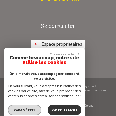
Se connecter
Espace propriétaires
On en reste là
Comme beaucoup, notre site
utilise les cookies
On aimerait vous accompagner pendant
votre visite.
En poursuivant, vous acceptez l'utilisation des
© 2026 | Tous droits réservés | Traduction powered by Google
cookies par ce site, afin de vous proposer des
Plan du site
-
Mentions légales
-
Nos honoraires
-
Liens
-
Admin
-
Toutes nos
annonces
-
Politique RGPD
contenus adaptés et réaliser des statistiques !
Site internet compatible multi-supports,
un seul site adaptable à tous les types d'écrans.
PARAMÉTRER
OK POUR MOI !