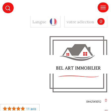
0
Langue
votre sélection
0442545052
11 avis