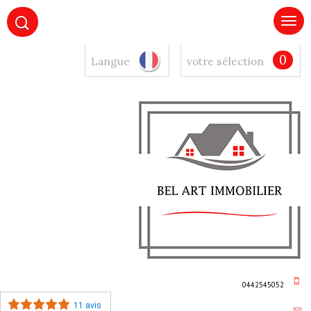
0
Langue
votre sélection
0442545052
11 avis