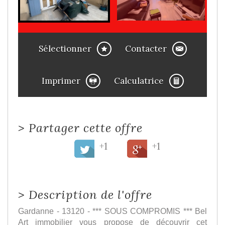
Sélectionner
Contacter
Imprimer
Calculatrice
>
Partager cette offre
+1
+1
>
Description de l'offre
Gardanne - 13120 - *** SOUS COMPROMIS *** Bel
Art immobilier vous propose de découvrir cet