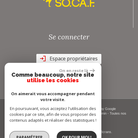
Se connecter
Espace propriétaires
On en reste là
Comme beaucoup, notre site
utilise les cookies
On aimerait vous accompagner pendant
votre visite.
En poursuivant, vous acceptez l'utilisation des
© 2026 | Tous droits réservés | Traduction powered by Google
cookies par ce site, afin de vous proposer des
Plan du site
-
Mentions légales
-
Nos honoraires
-
Liens
-
Admin
-
Toutes nos
annonces
-
Politique RGPD
contenus adaptés et réaliser des statistiques !
Site internet compatible multi-supports,
un seul site adaptable à tous les types d'écrans.
PARAMÉTRER
OK POUR MOI !