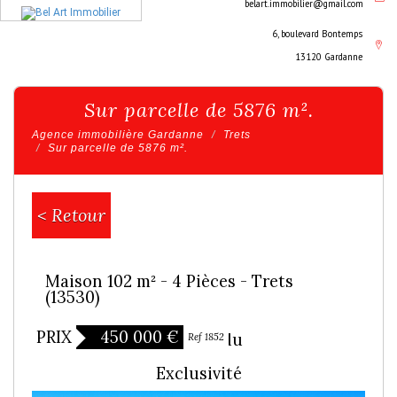
belart.immobilier@gmail.com
6, boulevard Bontemps
13120 Gardanne
Sur parcelle de 5876 m².
Agence immobilière Gardanne
Trets
Sur parcelle de 5876 m².
< Retour
Maison 102 m² - 4 Pièces - Trets
(13530)
PRIX
450 000
€
Bien vendu
Ref 1852
Exclusivité