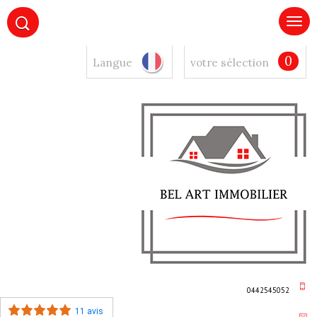
0
Langue
votre sélection
0442545052
11 avis