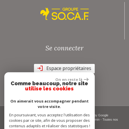
Se connecter
Espace propriétaires
On en reste là
Comme beaucoup, notre site
utilise les cookies
On aimerait vous accompagner pendant
votre visite.
En poursuivant, vous acceptez l'utilisation des
© 2026 | Tous droits réservés | Traduction powered by Google
cookies par ce site, afin de vous proposer des
Plan du site
-
Mentions légales
-
Nos honoraires
-
Liens
-
Admin
-
Toutes nos
annonces
-
Politique RGPD
contenus adaptés et réaliser des statistiques !