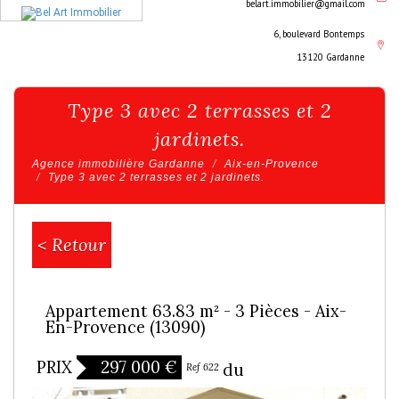
belart.immobilier@gmail.com
6, boulevard Bontemps
13120 Gardanne
Type 3 avec 2 terrasses et 2
jardinets.
Agence immobilière Gardanne
Aix-en-Provence
Type 3 avec 2 terrasses et 2 jardinets.
< Retour
Appartement 63.83 m² - 3 Pièces - Aix-
En-Provence (13090)
PRIX
297 000
€
Bien vendu
Ref 622