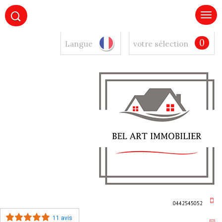
0
Langue
votre sélection
0442545052
11 avis