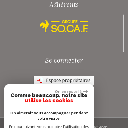
Adhérents
Se connecter
Espace propriétaires
On en reste là
Comme beaucoup, notre site
utilise les cookies
On aimerait vous accompagner pendant
votre visite.
En poursuivant, vous acceptez l'utilisation des
© 2026 | Tous droits réservés | Traduction powered by Google