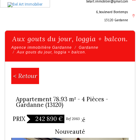
belart.immobilier@gmail.com
6, boulevard Bontemps
13120 Gardanne
Aux gouts du jour, loggia + balcon.
Agence immobilière Gardanne
Gardanne
Aux gouts du jour, loggia + balcon.
< Retour
Appartement 78.93 m² - 4 Pièces -
Gardanne (13120)
PRIX
242 890
€
Exclusivité
Ref 2083
Nouveauté