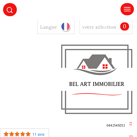
0
Langue
votre sélection
0442545052
11 avis