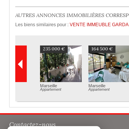
AUTRES ANNONCES IMMOBILIÈRES CORRES
Les biens similaires pour :
VENTE IMMEUBLE GARDAN
189 000 €
170 000 €
Saint-Savournin
Gréasque
Maison
Terrain
Contactez-nous