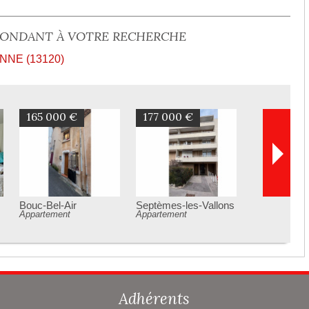
PONDANT À VOTRE RECHERCHE
NE (13120)
168 000 €
150 000 €
Trets
Saint-Savournin
Appartement
Appartement
Adhérents