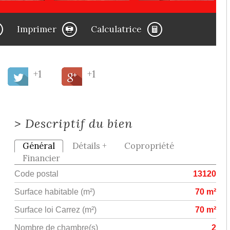
Imprimer
Calculatrice
+1
+1
>
Descriptif du bien
Général
Détails +
Copropriété
Financier
Code postal
13120
Surface habitable (m²)
70 m²
Surface loi Carrez (m²)
70 m²
Nombre de chambre(s)
2