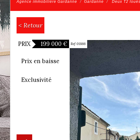
Agence immobilière Gardanne
Gardanne
Deux T2 loués-
< Retour
PRIX
199 000
€
Ref 01866
Prix en baisse
Exclusivité