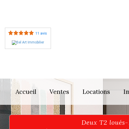
11 avis
Accueil
Ventes
Locations
I
Deux T2 loués-