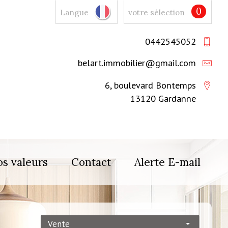
0
Langue
votre sélection
0442545052
belart.immobilier@gmail.com
6, boulevard Bontemps
13120 Gardanne
s valeurs
Contact
Alerte E-mail
Vente