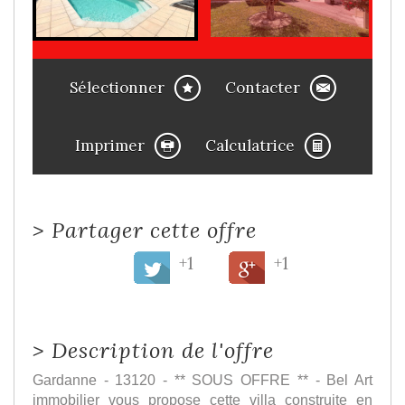
Sélectionner
Contacter
Imprimer
Calculatrice
>
Partager cette offre
+1
+1
>
Description de l'offre
Gardanne - 13120 - ** SOUS OFFRE ** - Bel Art
immobilier vous propose cette villa construite en