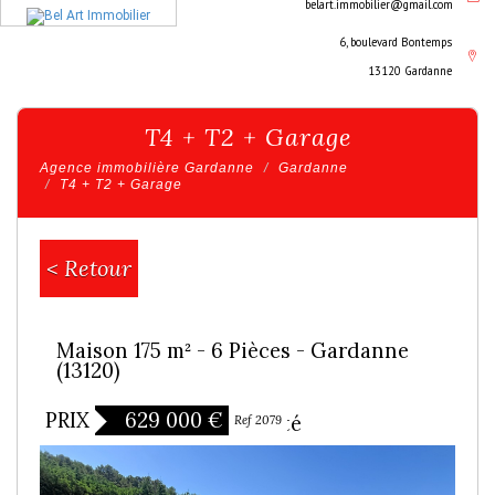
belart.immobilier@gmail.com
6, boulevard Bontemps
13120 Gardanne
T4 + T2 + Garage
Agence immobilière Gardanne
Gardanne
T4 + T2 + Garage
< Retour
Maison 175 m² - 6 Pièces - Gardanne
(13120)
PRIX
629 000
€
Exclusivité
Ref 2079