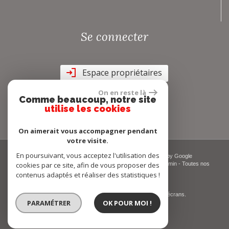
Se connecter
Espace propriétaires
On en reste là
Comme beaucoup, notre site
utilise les cookies
On aimerait vous accompagner pendant
votre visite.
En poursuivant, vous acceptez l'utilisation des
© 2026 | Tous droits réservés | Traduction powered by Google
cookies par ce site, afin de vous proposer des
Plan du site
-
Mentions légales
-
Nos honoraires
-
Liens
-
Admin
-
Toutes nos
annonces
-
Politique RGPD
contenus adaptés et réaliser des statistiques !
Site internet compatible multi-supports,
un seul site adaptable à tous les types d'écrans.
PARAMÉTRER
OK POUR MOI !