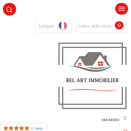
0
Langue
votre sélection
0442545052
11 avis