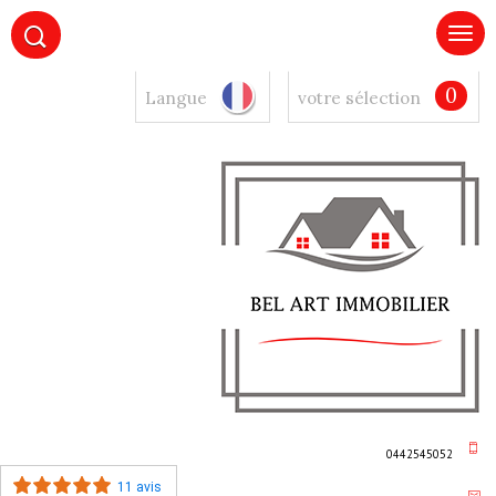
0
Langue
votre sélection
0442545052
11 avis