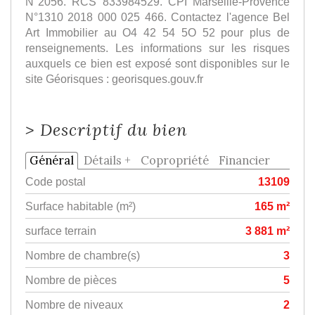
N°2056. RCS 833984529. CPI Marseille-Provence
N°1310 2018 000 025 466. Contactez l'agence Bel
Art Immobilier au O4 42 54 5O 52 pour plus de
renseignements. Les informations sur les risques
auxquels ce bien est exposé sont disponibles sur le
site Géorisques : georisques.gouv.fr
>
Descriptif du bien
Général
Détails +
Copropriété
Financier
Code postal
13109
Surface habitable (m²)
165 m²
surface terrain
3 881 m²
Nombre de chambre(s)
3
Nombre de pièces
5
Nombre de niveaux
2