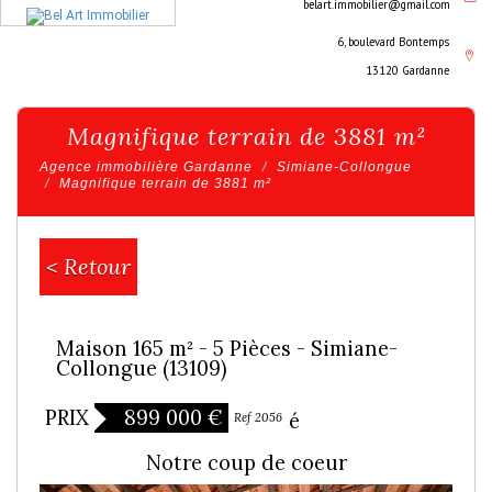
belart.immobilier@gmail.com
6, boulevard Bontemps
13120 Gardanne
Magnifique terrain de 3881 m²
Agence immobilière Gardanne
Simiane-Collongue
Magnifique terrain de 3881 m²
< Retour
Maison 165 m² - 5 Pièces - Simiane-
Collongue (13109)
PRIX
899 000
€
Exclusivité
Ref 2056
Notre coup de coeur