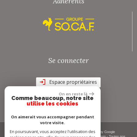
Adhérents
Se connecter
Espace propriétaires
On en reste là
Comme beaucoup, notre site
utilise les cookies
On aimerait vous accompagner pendant
votre visite.
En poursuivant, vous acceptez l'utilisation des
© 2026 | Tous droits réservés | Traduction powered by Google
Plan du site
-
Mentions légales
-
Nos honoraires
-
Liens
-
Admin
-
Toutes nos