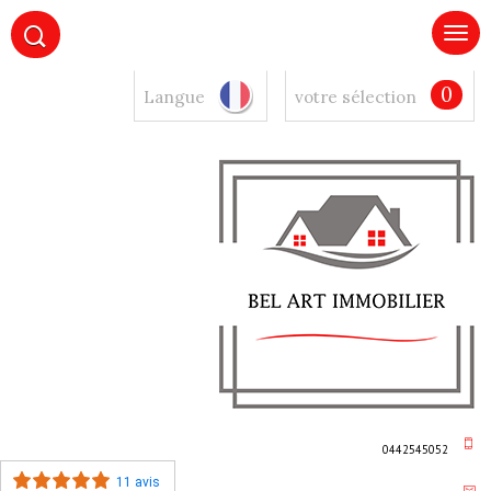
0
Langue
votre sélection
0442545052
11 avis