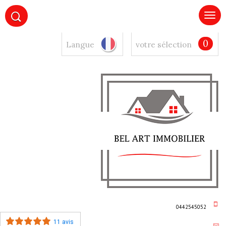
0
Langue
votre sélection
0442545052
11 avis