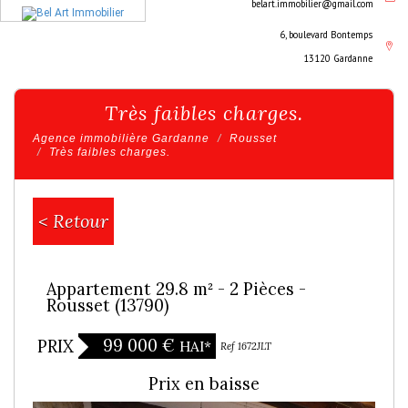
belart.immobilier@gmail.com
6, boulevard Bontemps
13120 Gardanne
Très faibles charges.
Agence immobilière Gardanne
Rousset
Très faibles charges.
< Retour
Appartement 29.8 m² - 2 Pièces -
Rousset (13790)
99 000
€
PRIX
HAI*
Exclusivité
Ref 1672JLT
Prix en baisse