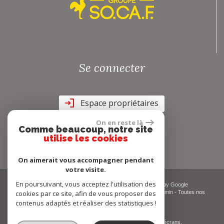
Se connecter
Espace propriétaires
On en reste là
Comme beaucoup, notre site
utilise les cookies
On aimerait vous accompagner pendant
votre visite.
En poursuivant, vous acceptez l'utilisation des
© 2026 | Tous droits réservés | Traduction powered by Google
cookies par ce site, afin de vous proposer des
Plan du site
-
Mentions légales
-
Nos honoraires
-
Liens
-
Admin
-
Toutes nos
annonces
-
Politique RGPD
contenus adaptés et réaliser des statistiques !
Site internet compatible multi-supports,
un seul site adaptable à tous les types d'écrans.